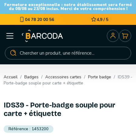
Fermeture exceptionnelle : notre établissement sera fermé
du 08/08 au 23/08 inclus. Merci de votre compréhension !
04 78 20 00 56
4,9 / 5
Accueil
Badges
Accessoires cartes
Porte badge
IDS39 -
Porte-badge souple pour carte + étiquette
IDS39 - Porte-badge souple pour
carte + étiquette
1453200