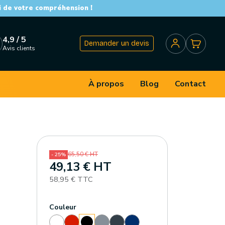
i de votre compréhension !
4,9 / 5
Demander un devis
Avis clients
À propos
Blog
Contact
65,50 € HT
- 25%
49,13 € HT
58,95 € TTC
Couleur
Blanc
Rouge
Gris
Gris
Bleu
Noir