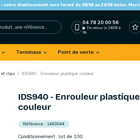
: notre établissement sera fermé du 08/08 au 23/08 inclus. Merc
04 78 20 00 56
De retour le 24/08 à
9h
Terminaux
Point de vente
et clips
IDS940 - Enrouleur plastique couleur
IDS940 - Enrouleur plastique
couleur
1460044
Conditionnement : lot de 100