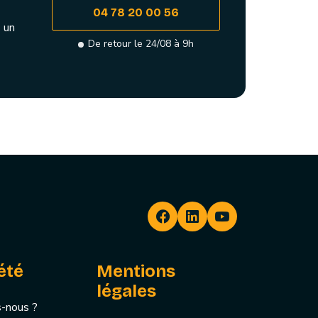
04 78 20 00 56
 un
De retour le 24/08 à 9h
été
Mentions
légales
-nous ?