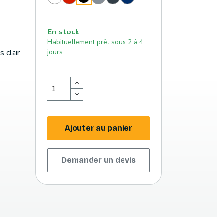
(186
(430
foncé
foncé
c)
c)
(432
(294
c)
c)
En stock
Habituellement prêt sous 2 à 4
s clair
jours
Ajouter au panier
Demander un devis