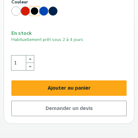
Couleur
Blanc
Rouge
Bleu
Bleu
Noir
(186
roi
marine
c)
(293
(289
c)
c)
En stock
Habituellement prêt sous 2 à 4 jours
Ajouter au panier
Demander un devis