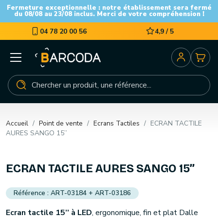
Fermeture exceptionnelle : notre établissement sera fermé
du 08/08 au 23/08 inclus. Merci de votre compréhension !
04 78 20 00 56
4,9 / 5
Accueil
Point de vente
Ecrans Tactiles
ECRAN TACTILE
AURES SANGO 15’’
ECRAN TACTILE AURES SANGO 15’’
ART-03184 + ART-03186
Ecran tactile 15’’ à LED
, ergonomique, fin et plat Dalle