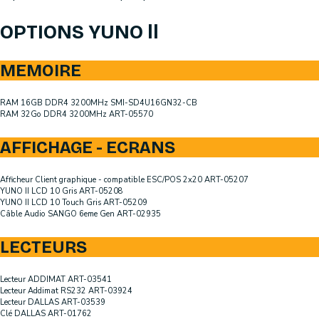
OPTIONS YUNO ll
MEMOIRE
RAM 16GB DDR4 3200MHz SMI-SD4U16GN32-CB
RAM 32Go DDR4 3200MHz ART-05570
AFFICHAGE - ECRANS
Afficheur Client graphique - compatible ESC/POS 2x20 ART-05207
YUNO II LCD 10 Gris ART-05208
YUNO II LCD 10 Touch Gris ART-05209
Câble Audio SANGO 6eme Gen ART-02935
LECTEURS
Lecteur ADDIMAT ART-03541
Lecteur Addimat RS232 ART-03924
Lecteur DALLAS ART-03539
Clé DALLAS ART-01762