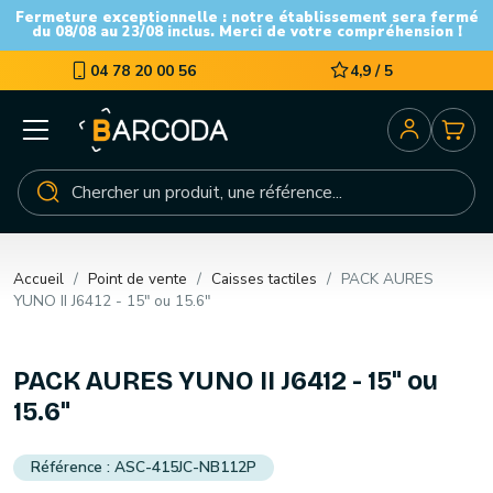
Fermeture exceptionnelle : notre établissement sera fermé
du 08/08 au 23/08 inclus. Merci de votre compréhension !
04 78 20 00 56
4,9 / 5
Accueil
Point de vente
Caisses tactiles
PACK AURES
YUNO II J6412 - 15" ou 15.6"
PACK AURES YUNO II J6412 - 15" ou
15.6"
ASC-415JC-NB112P