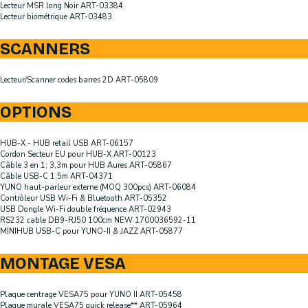
Lecteur MSR long Noir ART-03384
Lecteur biométrique ART-03483
SCANNERS
Lecteur/Scanner codes barres 2D ART-05809
OPTIONS
HUB-X - HUB retail USB ART-06157
Cordon Secteur EU pour HUB-X ART-00123
Câble 3 en 1; 3,3m pour HUB Aures ART-05867
Câble USB-C 1,5m ART-04371
YUNO haut-parleur externe (MOQ 300pcs) ART-06084
Contrôleur USB Wi-Fi & Bluetooth ART-05352
USB Dongle Wi-Fi double fréquence ART-02943
RS232 cable DB9-RJ50 100cm NEW 1700036592-11
MINIHUB USB-C pour YUNO-II & JAZZ ART-05877
MONTAGE VESA
Plaque centrage VESA75 pour YUNO II ART-05458
Plaque murale VESA75 quick release** ART-05964