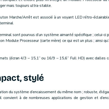
ger mais toujours ultra-stable.
outon Marche/Arrêt est associé à un voyant LED rétro-éclairabl
terminal
erminal sont pourvus d’un système aimanté spécifique ; celui-ci p
n Module Processeur (carte mère) ce qui est un plus ; ainsi qu’
mats (écran 4/3 – 15,1’’ ou 16/9 – 15,6’’ Full HD) avec dalles c
pact, stylé
ation du système d’encaissement du même nom ; robuste, élégan
 il convient à de nombreuses applications de gestion et d’en