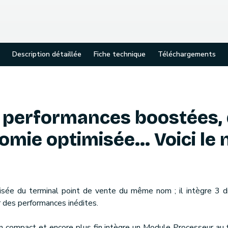
Description détaillée
Fiche technique
Téléchargements
 performances boostées,
omie optimisée... Voici le
isée du terminal point de vente du même nom ; il intègre 3 
 des performances inédites.
gn compact et encore plus fin intègre un Module Processeur au