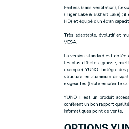
Fanless (sans ventilation), fle
(Tiger Lake & Elkhart Lake) ; il
HD) et équipé d’un écran capacit
Très adaptable, évolutif et mul
VESA.
La version standard est dotée
les plus difficiles (graisse, mi
exemple). YUNO II intègre des 
structure en aluminium dissipa
exigeantes (faible empreinte ca
YUNO II est un produit accessi
confèrent un bon rapport qualité
informatiques point de vente.
OPTIONS YUN