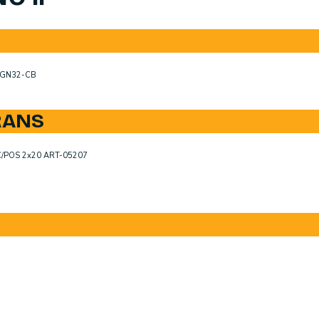
6GN32-CB
RANS
ESC/POS 2x20 ART-05207