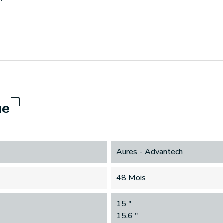
ue
Aures - Advantech
48 Mois
15 "
15.6 "