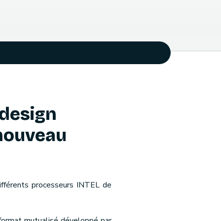
 design
 nouveau
différents processeurs INTEL de
 format mutualisé développé par