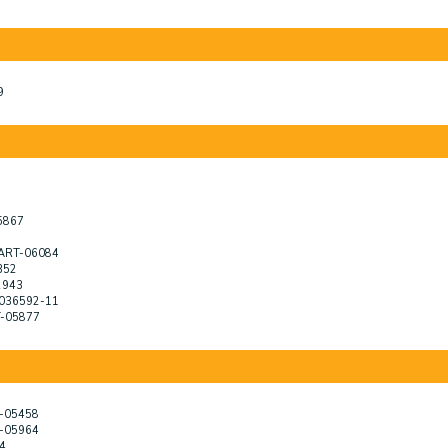
9
3
05867
 ART-06084
352
2943
0036592-11
T-05877
T-05458
T-05964
4