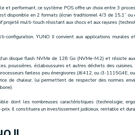
xible et performant, ce système POS offre un choix entre 3 pro
 est disponible en 2 formats (écran traditionnel 4/3 de 15,1’’ ou 
if projeté multi-touch résistant aux chocs et aux rayures (techn
ti-configuration, YUNO II convient aux applications murales e
 d’un disque flash NVMe de 128 Go (NVMe-M.2) et résiste aux
ettes, poussières, éclaboussures et autres déchets des cuisines
processeurs fanless peu énergivores (J6412, ou i3-1115G4E, ou 
trice de chaleur, lui permettent de respecter des normes en
rbone).
ble dont les nombreuses caractéristiques (technologie, ergono
-prix. Il constituera un investissement judicieux, rentable et d
O ll