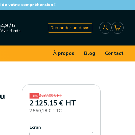
i de votre compréhension !
4,9 / 5
Demander un devis
Avis clients
À propos
Blog
Contact
ou
2 237,00 € HT
- 5%
2 125,15 € HT
2 550,18 € TTC
Écran