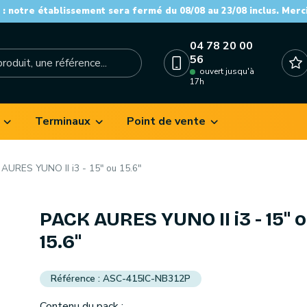
: notre établissement sera fermé du 08/08 au 23/08 inclus. Merc
04 78 20 00
56
ouvert jusqu'à
17h
Terminaux
Point de vente
AURES YUNO II i3 - 15" ou 15.6"
PACK AURES YUNO II i3 - 15" 
15.6"
ASC-415IC-NB312P
Contenu du pack :