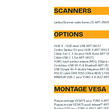
SCANNERS
Lecteur/Scanner codes barres 2D ART-0580
OPTIONS
HUB-X - HUB retail USB ART-06157
Cordon Secteur EU pour HUB-X ART-0012
Câble 3 en 1; 3,3m pour HUB Aures ART-
Câble USB-C 1,5m ART-04371
YUNO haut-parleur externe (MOQ 300pcs)
Contrôleur USB Wi-Fi & Bluetooth ART-05
USB Dongle Wi-Fi double fréquence ART-0
RS232 cable DB9-RJ50 100cm NEW 170
MINIHUB USB-C pour YUNO-II & JAZZ AR
MONTAGE VESA
Plaque centrage VESA75 pour YUNO II AR
Plaque murale VESA75 quick release** AR
Buchon ETH pour YUNO-II J6412 ART-055