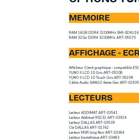
MEMOIRE
RAM 16GB DDR4 3200MHz SMI-SD4U1
RAM 32Go DDR4 3200MHz ART-05570
AFFICHAGE - EC
Afficheur Client graphique - compatible 
YUNO II LCD 10 Gris ART-05208
YUNO II LCD 10 Touch Gris ART-05209
Câble Audio SANGO 6eme Gen ART-02935
LECTEURS
Lecteur ADDIMAT ART-03541
Lecteur Addimat RS232 ART-03924
Lecteur DALLAS ART-03539
Clé DALLAS ART-01762
Lecteur MSR long Noir ART-03384
Lecteur biométrique ART-03483