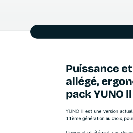
Puissance et
allégé, ergon
pack YUNO ll
YUNO II est une version actual
11ème génération au choix, pour
Universel et élégant, son desi