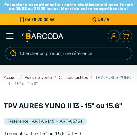
Fermeture exceptionnelle : notre établissement sera fermé
du 08/08 au 23/08 inclus. Merci de votre compréhension !
04 78 20 00 56
4,9 / 5
Accueil
Point de vente
Caisses tactiles
TPV AURES YUNO
II i3 - 15" ou 15.6"
TPV AURES YUNO II i3 - 15" ou 15.6"
ART-06149 + ART-05754
Terminal tactile 15’’ ou 15,6’’ à LED