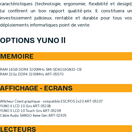
caractéristiques (technologie, ergonomie, flexibilité et design)
lui confèrent un bon rapport qualité-prix. Il constituera un
investissement judicieux, rentable et durable pour tous vos
déploiements informatiques point de vente.
OPTIONS YUNO ll
MEMOIRE
RAM 16GB DDR4 3200MHz SMI-SD4U16GN32-CB
RAM 32Go DDR4 3200MHz ART-05570
AFFICHAGE - ECRANS
Afficheur Client graphique - compatible ESC/POS 2x20 ART-05207
YUNO II LCD 10 Gris ART-05208
YUNO II LCD 10 Touch Gris ART-05209
Câble Audio SANGO 6eme Gen ART-02935
LECTEURS