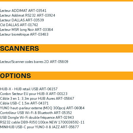
Lecteur ADDIMAT ART-03541
Lecteur Addimat RS232 ART-03924
Lecteur DALLAS ART-03539
Clé DALLAS ART-01762
Lecteur MSR long Noir ART-03384
Lecteur biométrique ART-03483
SCANNERS
Lecteur/Scanner codes barres 2D ART-05809
OPTIONS
HUB-X - HUB retail USB ART-06157
Cordon Secteur EU pour HUB-X ART-00123
Câble 3 en 1; 3,3m pour HUB Aures ART-05867
Câble USB-C 1,5m ART-04371
YUNO haut-parleur externe (MOQ 300pcs) ART-06084
Contrôleur USB Wi-Fi & Bluetooth ART-05352
USB Dongle Wi-Fi double fréquence ART-02943
RS232 cable DB9-RJ50 100cm NEW 1700036592-11
MINIHUB USB-C pour YUNO-II & JAZZ ART-05877