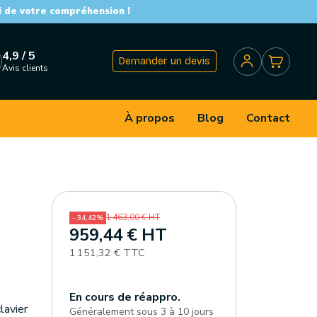
i de votre compréhension !
4,9 / 5
Demander un devis
Avis clients
À propos
Blog
Contact
1 463,00 € HT
- 34,42%
959,44 € HT
1 151,32 € TTC
En cours de réappro.
lavier
Généralement sous 3 à 10 jours