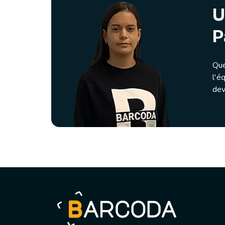
U
P
Que
l'é
dev