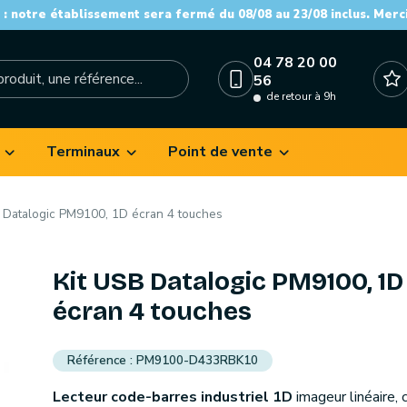
: notre établissement sera fermé du 08/08 au 23/08 inclus. Merc
04 78 20 00
56
de retour à 9h
Terminaux
Point de vente
 Datalogic PM9100, 1D écran 4 touches
Kit USB Datalogic PM9100, 1D
écran 4 touches
PM9100-D433RBK10
Lecteur code-barres industriel 1D
imageur linéaire, c