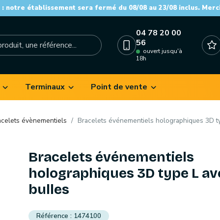
: notre établissement sera fermé du 08/08 au 23/08 inclus. Merc
04 78 20 00
56
ouvert jusqu'à
18h
Terminaux
Point de vente
acelets évènementiels
Bracelets événementiels holographiques 3D ty
Bracelets événementiels
holographiques 3D type L av
bulles
1474100