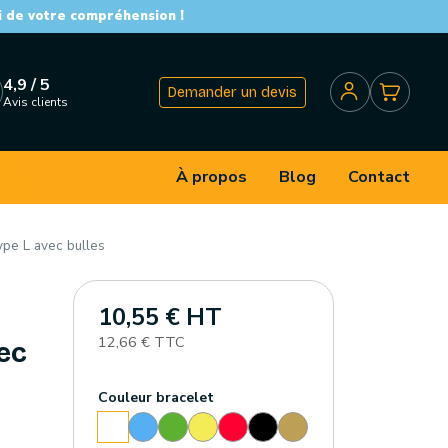
i de votre compréhension !
4,9 / 5
Demander un devis
Avis clients
À propos
Blog
Contact
pe L avec bulles
10,55 € HT
12,66 € TTC
ec
Couleur bracelet
Bleu
Vert
Jaune
Rouge
Noir
Or
Blanc