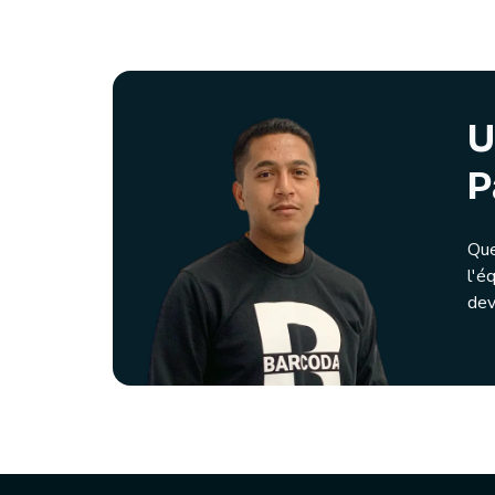
U
P
Que
l'é
dev