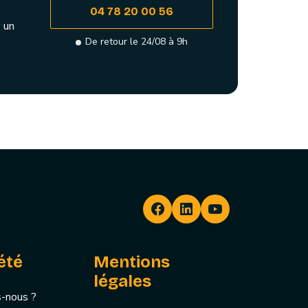
04 78 20 00 56
 un
De retour le 24/08 à 9h
été
Mentions
légales
-nous ?