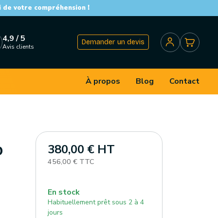
i de votre compréhension !
4,9 / 5
Demander un devis
Avis clients
À propos
Blog
Contact
380,00 € HT
O
456,00 € TTC
En stock
Habituellement prêt sous 2 à 4
jours