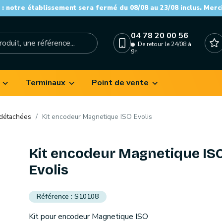
: notre établissement sera fermé du 08/08 au 23/08 inclus. Merc
04 78 20 00 56
De retour le 24/08 à
9h
Terminaux
Point de vente
 détachées
Kit encodeur Magnetique ISO Evolis
Kit encodeur Magnetique IS
Evolis
S10108
Kit pour encodeur Magnetique ISO