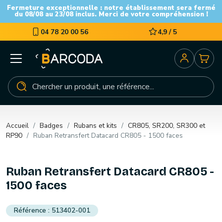
Fermeture exceptionnelle : notre établissement sera fermé
du 08/08 au 23/08 inclus. Merci de votre compréhension !
04 78 20 00 56
4,9 / 5
Accueil
Badges
Rubans et kits
CR805, SR200, SR300 et
RP90
Ruban Retransfert Datacard CR805 - 1500 faces
Ruban Retransfert Datacard CR805 -
1500 faces
513402-001