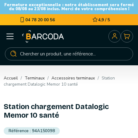
Fermeture exceptionnelle : notre établissement sera fermé
du 08/08 au 23/08 inclus. Merci de votre compréhension !
04 78 20 00 56
4,9 / 5
Accueil
Terminaux
Accessoires terminaux
Station
chargement Datalogic Memor 10 santé
Station chargement Datalogic
Memor 10 santé
94A150098