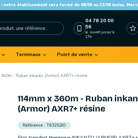
: notre établissement sera fermé du 08/08 au 23/08 inclus. Merc
04 78 20 00
56
ouvert jusqu'à
17h
Terminaux
Point de vente
360m - Ruban inkanto (Armor) AXR7+ résine
114mm x 360m - Ruban inkan
(Armor) AXR7+ résine
T63252IO
Film transfert thermique INKANTO (ARMOR) AXR7+ r