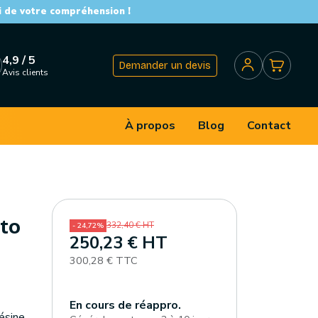
i de votre compréhension !
4,9 / 5
Demander un devis
Avis clients
À propos
Blog
Contact
to
332,40 € HT
- 24,72%
250,23 € HT
300,28 € TTC
En cours de réappro.
ésine