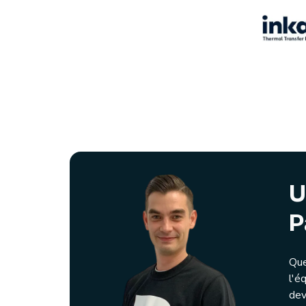
U
P
Que
l'é
dev