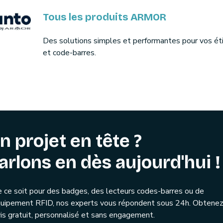
Tous les produits ARMOR
Des solutions simples et performantes pour vos ét
et code-barres.
n projet en tête ?
arlons en dès aujourd'hui !
 ce soit pour des badges, des lecteurs codes-barres ou de
quipement RFID, nos experts vous répondent sous 24h. Obtenez
is gratuit, personnalisé et sans engagement.