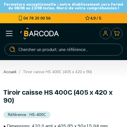
Fermeture exceptionnelle : notre établissement sera fermé
du 08/08 au 23/08 inclus. Merci de votre compréhension !
04 78 20 00 56
4,9 / 5
Accueil
Tiroir caisse HS 400C (405 x 420 x 90)
Tiroir caisse HS 400C (405 x 420 x
90)
HS-400C
• Dimensions: 420 (Larg) x 405 (P) x 90+15 (H) mm