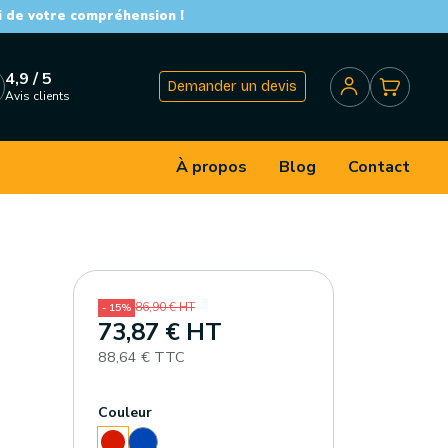
i de votre compréhension !
4,9 / 5
Demander un devis
Avis clients
À propos
Blog
Contact
86,90 € HT
- 15%
73,87 € HT
88,64 € TTC
Couleur
Bleu
Rouge