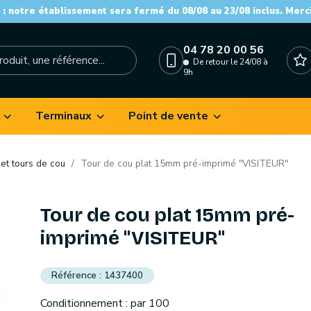
: notre établissement sera fermé du 08/08 au 23/08 inclus. Merc
04 78 20 00 56
De retour le 24/08 à
9h
Terminaux
Point de vente
et tours de cou
Tour de cou plat 15mm pré-imprimé "VISITEUR"
Tour de cou plat 15mm pré-
imprimé "VISITEUR"
1437400
Conditionnement : par 100