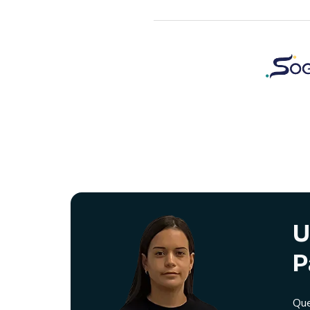
U
P
Que