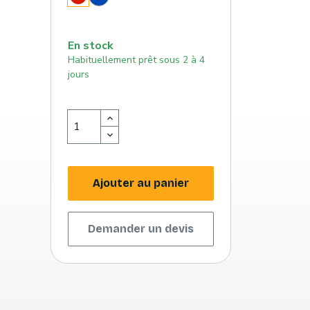
roi
(186
(293
c)
c)
En stock
Habituellement prêt sous 2 à 4
jours
Ajouter au panier
Demander un devis