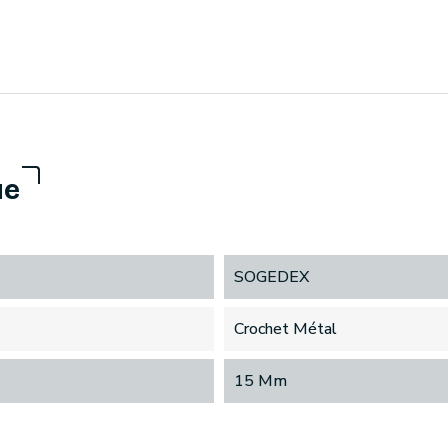
ue
SOGEDEX
Crochet Métal
15 Mm