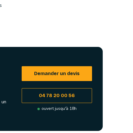
s
Demander un devis
04 78 20 00 56
 un
ouvert jusqu'à 18h