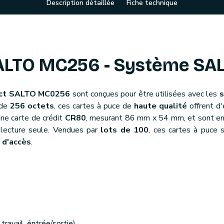
Description détaillée
Fiche technique
SALTO MC256 - Système SA
tact SALTO MC0256
sont conçues pour être utilisées avec les
s
 de
256 octets
, ces cartes à puce de
haute qualité
offrent d'
ne carte de crédit
CR80
, mesurant 86 mm x 54 mm, et sont en
lecture seule. Vendues par
lots de 100
, ces cartes à puce 
 d'accès
.
ravail, éntrée/sortie)