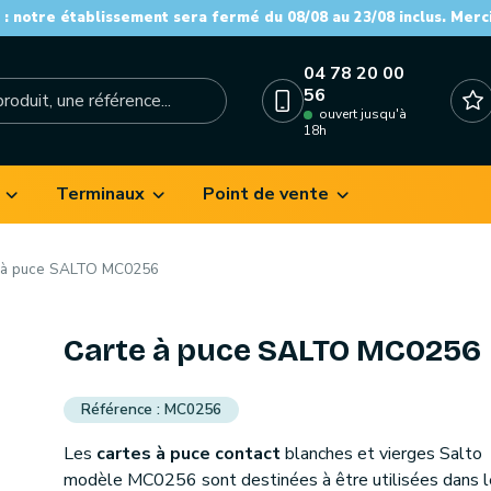
: notre établissement sera fermé du 08/08 au 23/08 inclus. Merc
04 78 20 00
56
ouvert jusqu'à
18h
Terminaux
Point de vente
 à puce SALTO MC0256
Carte à puce SALTO MC0256
MC0256
Les
cartes à puce contact
blanches et vierges Salto
modèle MC0256 sont destinées à être utilisées dans l