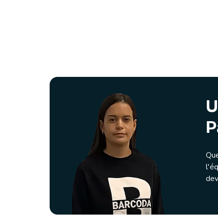
U
P
Que
l'é
dev