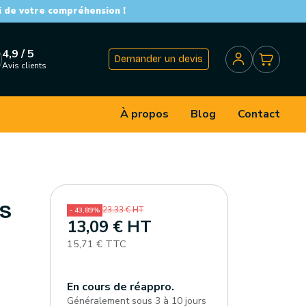
i de votre compréhension !
4,9 / 5
Demander un devis
Avis clients
À propos
Blog
Contact
 S
23,33 € HT
- 43,89%
13,09 € HT
15,71 € TTC
En cours de réappro.
Généralement sous 3 à 10 jours