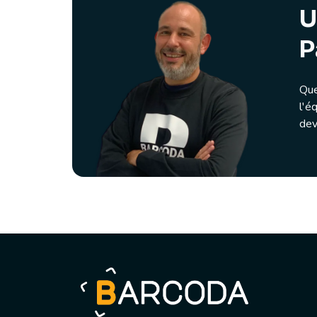
U
P
Que
l'é
dev