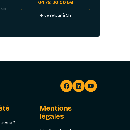
04 78 20 00 56
 un
de retour à 9h
été
Mentions
légales
-nous ?