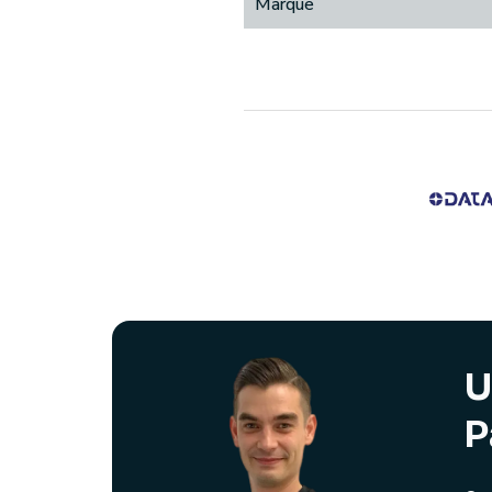
Marque
U
P