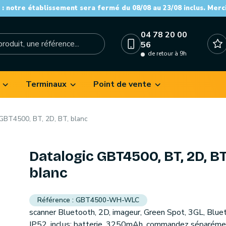
: notre établissement sera fermé du 08/08 au 23/08 inclus. Merc
04 78 20 00
56
de retour à 9h
Terminaux
Point de vente
 GBT4500, BT, 2D, BT, blanc
Datalogic GBT4500, BT, 2D, BT
blanc
GBT4500-WH-WLC
scanner Bluetooth, 2D, imageur, Green Spot, 3GL, Blue
IP52, inclus: batterie, 3250mAh, commandez séparéme