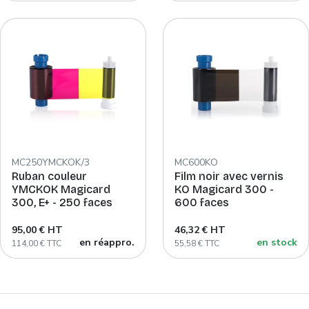
MC250YMCKOK/3
MC600KO
Ruban couleur
Film noir avec vernis
YMCKOK Magicard
KO Magicard 300 -
300, E+ - 250 faces
600 faces
95,00 € HT
46,32 € HT
en réappro.
en stock
114,00 € TTC
55,58 € TTC