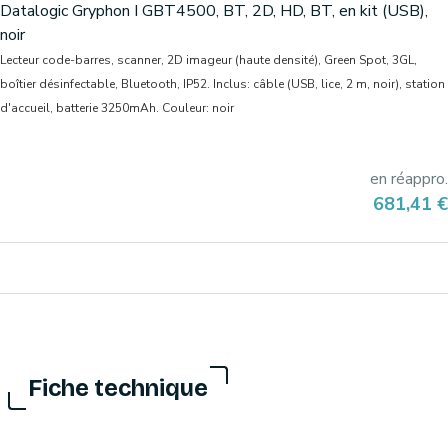
Datalogic Gryphon I GBT4500, BT, 2D, HD, BT, en kit (USB),
noir
Lecteur code-barres, scanner, 2D imageur (haute densité), Green Spot, 3GL,
boîtier désinfectable, Bluetooth, IP52. Inclus: câble (USB, lice, 2 m, noir), station
d'accueil, batterie 3250mAh. Couleur: noir
en réappro.
Prix
681,41 €
Fiche technique