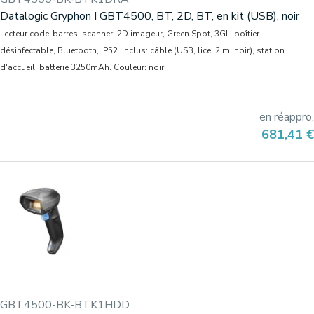
Datalogic Gryphon I GBT4500, BT, 2D, BT, en kit (USB), noir
Lecteur code-barres, scanner, 2D imageur, Green Spot, 3GL, boîtier
désinfectable, Bluetooth, IP52. Inclus: câble (USB, lice, 2 m, noir), station
d'accueil, batterie 3250mAh. Couleur: noir
en réappro.
Prix
681,41 €
GBT4500-BK-BTK1HDD