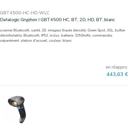
GBT4500-HC-HD-WLC
Datalogic Gryphon I GBT4500 HC, BT, 2D, HD, BT, blanc
scanner Bluetooth, santé, 2D, imageur (haute densité), Green Spot, 3GL, boîtier
désinfectable, Bluetooth, IP52, inclus: batterie, 3250mAh, commandez
séparément: station d'accueil, couleur: blanc
en réappro.
Prix
443,63 €