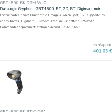
GBT4500-BK-DGM-WLC
Datalogic Gryphon I GBT4500, BT, 2D, BT, Digimarc, noir
Lecteur codes-barres Bluetooth 2D imageur, Green Spot, 3GL, supporte les
codes-barres : Digimarc, Bluetooth, IP52. Inclus: batterie, 3250mAh.
Commandez séparément: station d'accueil. Couleur: noir
en réappro.
Prix
401,63 €
GBT4500-BK-BTK1DRA