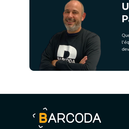
U
P
Que
l'é
dev