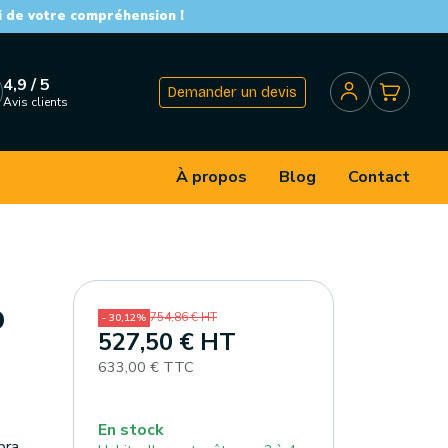
i de votre compréhension !
4,9 / 5
Demander un devis
Avis clients
À propos
Blog
Contact
0
754,86 € HT
- 30,12%
527,50 € HT
633,00 € TTC
En stock
bra