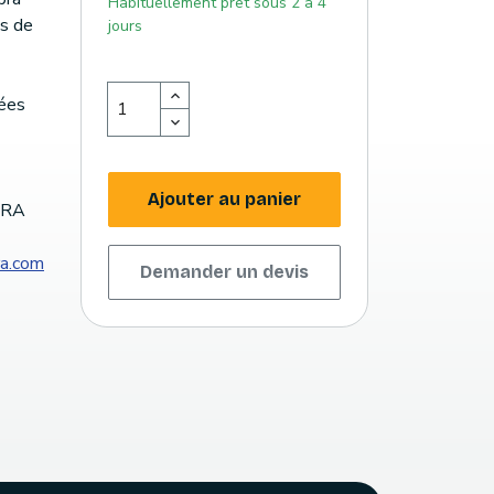
Habituellement prêt sous 2 à 4
es de
jours
nées
Ajouter au panier
EBRA
ra.com
Demander un devis