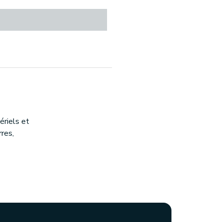
riels et
rres,