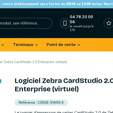
: notre établissement sera fermé du 08/08 au 23/08 inclus. Merc
04 78 20 00
56
ouvert jusqu'à
17h
Terminaux
Point de vente
el Zebra CardStudio 2.0 Enterprise (virtuel)
Logiciel Zebra CardStudio 2.
Enterprise (virtuel)
CSR2E-SW00-E
Le logiciel d’impression de cartes CardStudio 2.0 de Ze