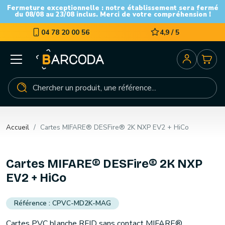
Fermeture exceptionnelle : notre établissement sera fermé
du 08/08 au 23/08 inclus. Merci de votre compréhension !
04 78 20 00 56
4,9 / 5
Accueil
Cartes MIFARE® DESFire® 2K NXP EV2 + HiCo
Cartes MIFARE® DESFire® 2K NXP
EV2 + HiCo
CPVC-MD2K-MAG
Cartes PVC blanche RFID sans contact MIFARE®