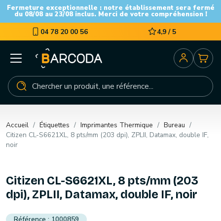
Fermeture exceptionnelle : notre établissement sera fermé
du 08/08 au 23/08 inclus. Merci de votre compréhension !
04 78 20 00 56
4,9 / 5
Accueil
Étiquettes
Imprimantes Thermique
Bureau
Citizen CL-S6621XL, 8 pts/mm (203 dpi), ZPLII, Datamax, double IF,
noir
Citizen CL-S6621XL, 8 pts/mm (203
dpi), ZPLII, Datamax, double IF, noir
1000859