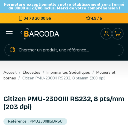
Fermeture exceptionnelle : notre établissement sera fermé
du 08/08 au 23/08 inclus. Merci de votre compréhension !
04 78 20 00 56
4,9 / 5
Accueil
Étiquettes
Imprimantes Spécifiques
Moteurs et
bornes
Citizen PMU-2300III RS232, 8 pts/mm (203 dpi)
Citizen PMU-2300III RS232, 8 pts/mm
(203 dpi)
PMU2300IIISBRSU