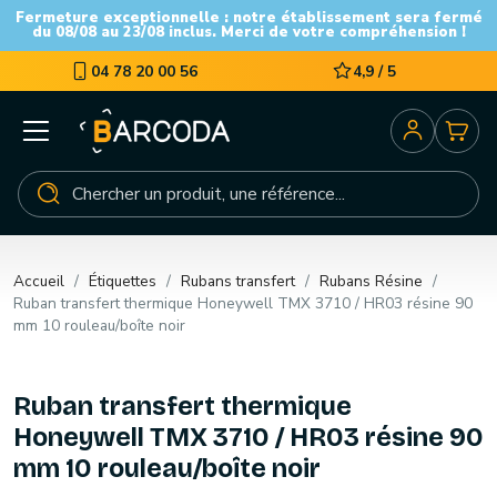
Fermeture exceptionnelle : notre établissement sera fermé
du 08/08 au 23/08 inclus. Merci de votre compréhension !
04 78 20 00 56
4,9 / 5
Accueil
Étiquettes
Rubans transfert
Rubans Résine
Ruban transfert thermique Honeywell TMX 3710 / HR03 résine 90
mm 10 rouleau/boîte noir
Ruban transfert thermique
Honeywell TMX 3710 / HR03 résine 90
mm 10 rouleau/boîte noir