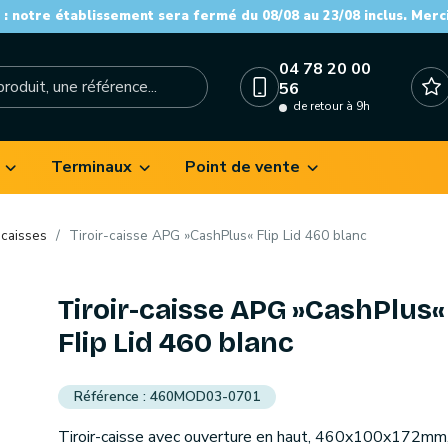
: notre établissement sera fermé du 08/08 au 23/08 inclus. Merc
04 78 20 00
56
de retour à 9h
Terminaux
Point de vente
-caisses
Tiroir-caisse APG »CashPlus« Flip Lid 460 blanc
Tiroir-caisse APG »CashPlus«
Flip Lid 460 blanc
460MOD03-0701
Tiroir-caisse avec ouverture en haut, 460x100x172mm