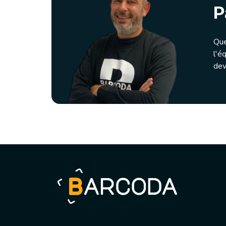
P
Que
l'é
dev