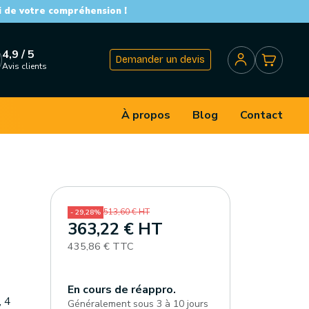
i de votre compréhension !
4,9 / 5
Demander un devis
Avis clients
À propos
Blog
Contact
513,60 € HT
- 29,28%
363,22 € HT
435,86 € TTC
En cours de réappro.
, 4
Généralement sous 3 à 10 jours