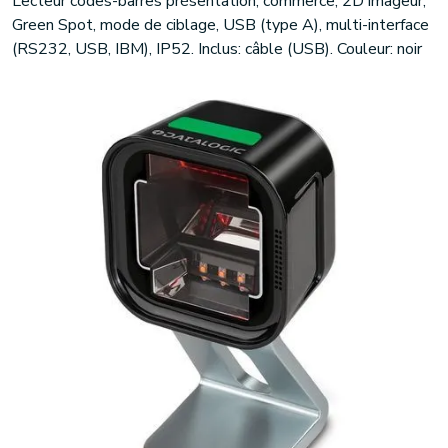
Lecteur codes-barres présentation, commerce, 2D imageur,
Green Spot, mode de ciblage, USB (type A), multi-interface
(RS232, USB, IBM), IP52. Inclus: câble (USB). Couleur: noir