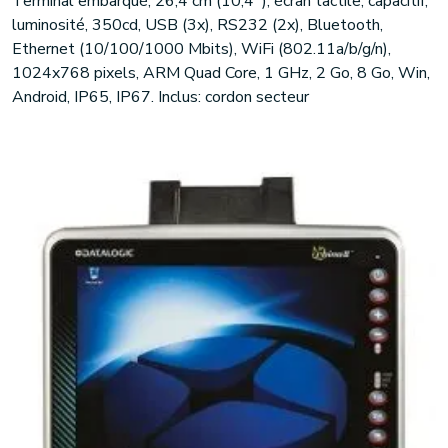
Terminal embarqué, 26,4 cm (10,4''), écran tactile, capacitif,
luminosité, 350cd, USB (3x), RS232 (2x), Bluetooth,
Ethernet (10/100/1000 Mbits), WiFi (802.11a/b/g/n),
1024x768 pixels, ARM Quad Core, 1 GHz, 2 Go, 8 Go, Win,
Android, IP65, IP67. Inclus: cordon secteur