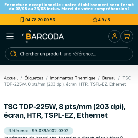
Fermeture exceptionnelle : notre établissement sera fermé
du 08/08 au 23/08 inclus. Merci de votre compréhension !
04 78 20 00 56
4,9 / 5
Accueil
Étiquettes
Imprimantes Thermique
Bureau
TSC
TDP-225W, 8 pts/mm (203 dpi), écran, HTR, TSPL-EZ, Ethernet
TSC TDP-225W, 8 pts/mm (203 dpi),
écran, HTR, TSPL-EZ, Ethernet
99-039A002-0302