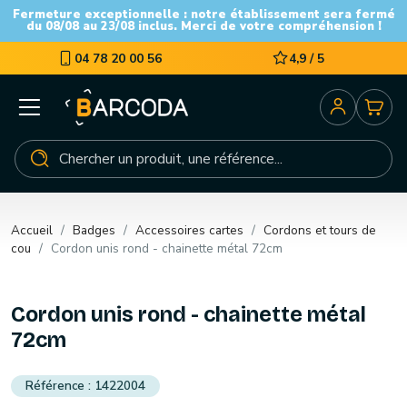
Fermeture exceptionnelle : notre établissement sera fermé
du 08/08 au 23/08 inclus. Merci de votre compréhension !
04 78 20 00 56
4,9 / 5
Accueil
Badges
Accessoires cartes
Cordons et tours de
cou
Cordon unis rond - chainette métal 72cm
Cordon unis rond - chainette métal
72cm
1422004