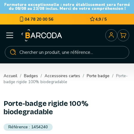
Fermeture exceptionnelle : notre établissement sera fermé
du 08/08 au 23/08 inclus. Merci de votre compréhension !
04 78 20 00 56
4,9 / 5
Accueil
Badges
Accessoires cartes
Porte badge
Porte-
badge rigide 100% biodegradable
Porte-badge rigide 100%
biodegradable
1454240