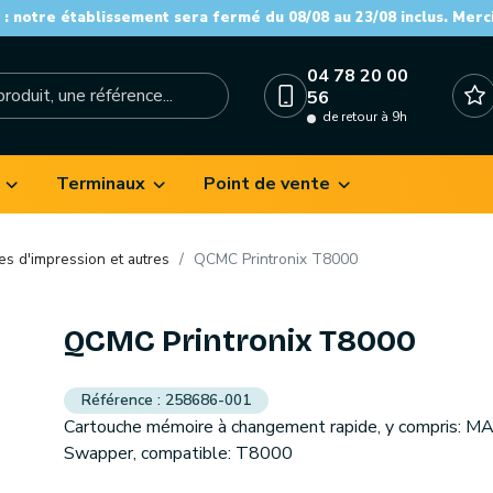
: notre établissement sera fermé du 08/08 au 23/08 inclus. Merc
04 78 20 00
56
de retour à 9h
Terminaux
Point de vente
es d'impression et autres
QCMC Printronix T8000
QCMC Printronix T8000
258686-001
Cartouche mémoire à changement rapide, y compris: M
Swapper, compatible: T8000