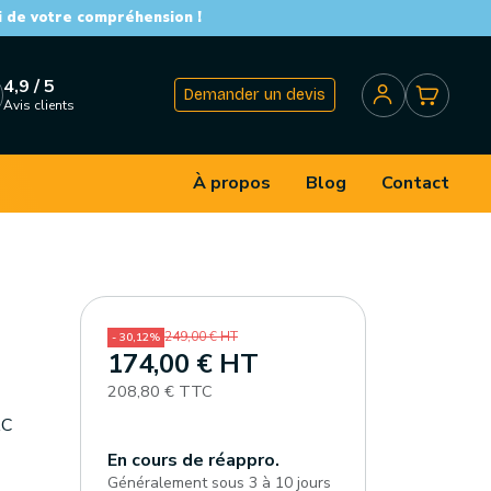
i de votre compréhension !
4,9 / 5
Demander un devis
Avis clients
À propos
Blog
Contact
249,00 € HT
- 30,12%
174,00 € HT
208,80 € TTC
AC
En cours de réappro.
Généralement sous 3 à 10 jours