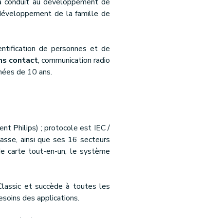
a a conduit au développement de
développement de la famille de
entification de personnes et de
ns contact
, communication radio
nées de 10 ans.
nt Philips) ; protocole est IEC /
sse, ainsi que ses 16 secteurs
e carte tout-en-un, le système
lassic et succède à toutes les
esoins des applications.