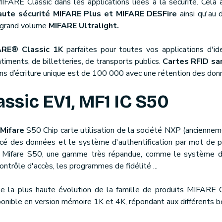
IFARE Classic dans les applications liées à la sécurité. Cel
aute sécurité MIFARE Plus et MIFARE DESFire
ainsi qu'au 
 / grand volume
MIFARE Ultralight.
ARE® Classic 1K
parfaites pour toutes vos applications d'id
timents, de billetteries, de transports publics.
Cartes RFID sa
ns d’écriture unique est de 100 000 avec une rétention des don
ssic EV1, MF1 IC S50
 Mifare
S50 Chip carte utilisation de la société NXP (ancienneme
é des données et le système d'authentification par mot de pa
s Mifare S50, une gamme très répandue, comme le système d
contrôle d'accès, les programmes de fidélité ...
 la plus haute évolution de la famille de produits MIFARE C
ponible en version mémoire 1K et 4K, répondant aux différents b