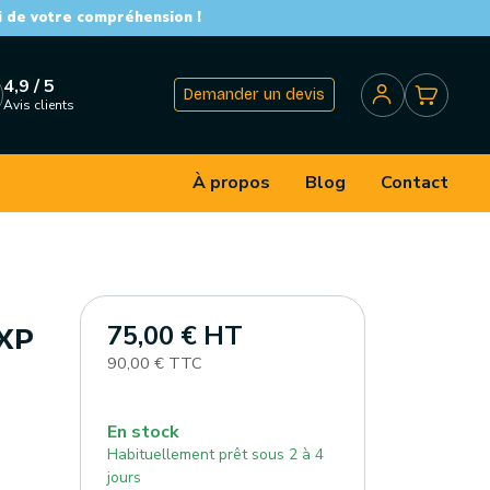
i de votre compréhension !
4,9 / 5
Demander un devis
Avis clients
À propos
Blog
Contact
75,00 € HT
NXP
90,00 € TTC
En stock
Habituellement prêt sous 2 à 4
jours