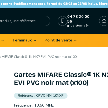
: notre établissement sera fermé du 08/08 au 23/08 inclus. Merc
04 78 20 00
56
de retour à 9h
Terminaux
Point de vente
s MIFARE Classic® 1K NXP EV1 PVC noir mat (x100)
Cartes MIFARE Classic® 1K 
EV1 PVC noir mat (x100)
CPVC-NM-1KNXP
Fréquence : 13.56 MHz