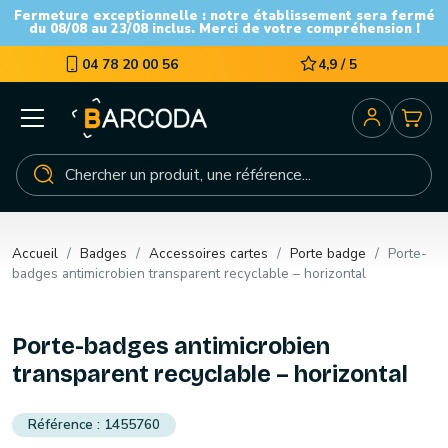
Fermeture exceptionnelle : notre établissement sera fermé
du 08/08 au 23/08 inclus. Merci de votre compréhension !
04 78 20 00 56
4,9 / 5
Accueil
Badges
Accessoires cartes
Porte badge
Porte-
badges antimicrobien transparent recyclable – horizontal
Porte-badges antimicrobien
transparent recyclable – horizontal
1455760