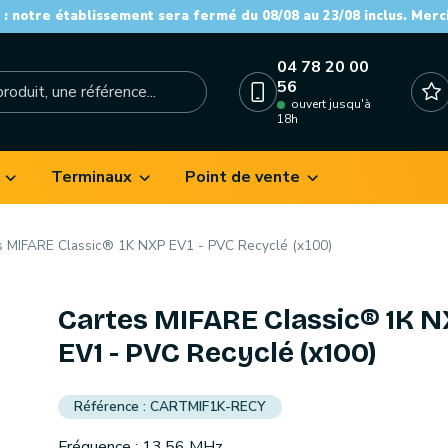
: notre établissement sera fermé du 08/08 au 23/08 inclus. Merc
04 78 20 00
56
ouvert jusqu'à
18h
Terminaux
Point de vente
s MIFARE Classic® 1K NXP EV1 - PVC Recyclé (x100)
Cartes MIFARE Classic® 1K 
EV1 - PVC Recyclé (x100)
CARTMIF1K-RECY
Fréquence : 13.56 MHz