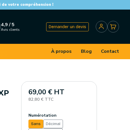
i de votre compréhension !
4,9 / 5
Demander un devis
Avis clients
À propos
Blog
Contact
69,00 € HT
NXP
82,80 € TTC
Numérotation
Sans
Décimal