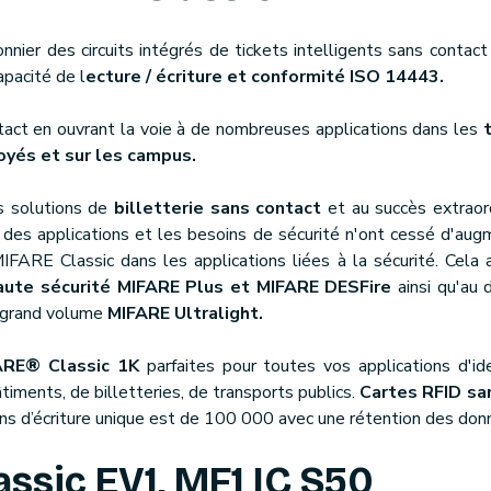
onnier des circuits intégrés de tickets intelligents sans conta
pacité de l
ecture / écriture et conformité ISO 14443.
ontact en ouvrant la voie à de nombreuses applications dans les
oyés et sur les campus.
es solutions de
billetterie sans contact
et au succès extraord
s des applications et les besoins de sécurité n'ont cessé d'au
IFARE Classic dans les applications liées à la sécurité. Cel
aute sécurité MIFARE Plus et MIFARE DESFire
ainsi qu'au 
 / grand volume
MIFARE Ultralight.
ARE® Classic 1K
parfaites pour toutes vos applications d'id
timents, de billetteries, de transports publics.
Cartes RFID sa
ns d’écriture unique est de 100 000 avec une rétention des don
ssic EV1, MF1 IC S50