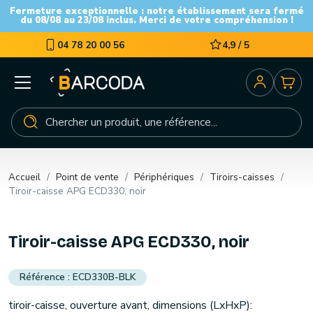
Fermeture exceptionnelle : notre établissement sera fermé
du 08/08 au 23/08 inclus. Merci de votre compréhension !
04 78 20 00 56
4,9 / 5
Accueil
Point de vente
Périphériques
Tiroirs-caisses
Tiroir-caisse APG ECD330, noir
Tiroir-caisse APG ECD330, noir
ECD330B-BLK
tiroir-caisse, ouverture avant, dimensions (LxHxP):