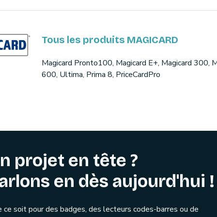
Tous les produits MAGICARD
Magicard Pronto100, Magicard E+, Magicard 300, M
600, Ultima, Prima 8, PriceCardPro
n projet en tête ?
arlons en dès aujourd'hui !
 ce soit pour des badges, des lecteurs codes-barres ou de