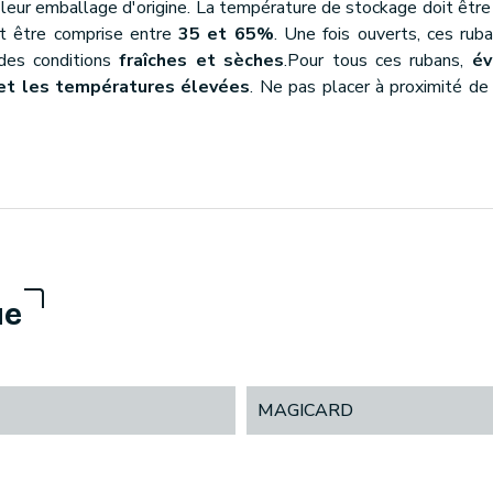
s leur emballage d'origine. La température de stockage doit êtr
oit être comprise entre
35 et 65%
. Une fois ouverts, ces ru
des conditions
fraîches et sèches
.Pour tous ces rubans,
év
é et les températures élevées
. Ne pas placer à proximité d
ue
MAGICARD