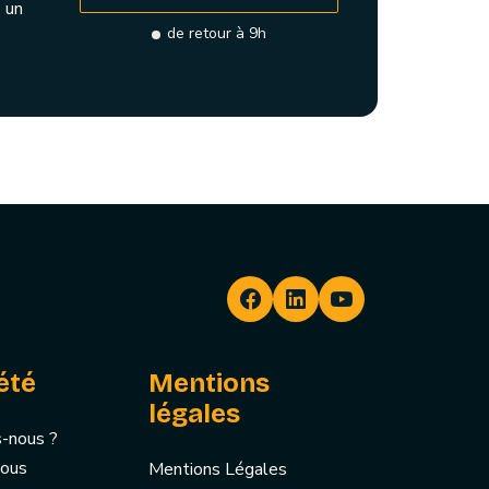
 un
de retour à 9h
été
Mentions
légales
-nous ?
nous
Mentions Légales