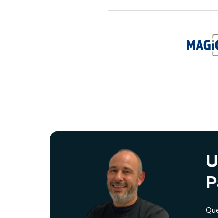
U
P
Que