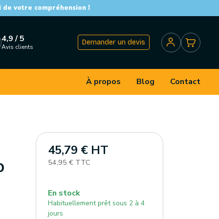
i de votre compréhension !
4,9 / 5
Demander un devis
Avis clients
À propos
Blog
Contact
45,79 € HT
54,95 € TTC
0
En stock
Habituellement prêt sous 2 à 4
jours