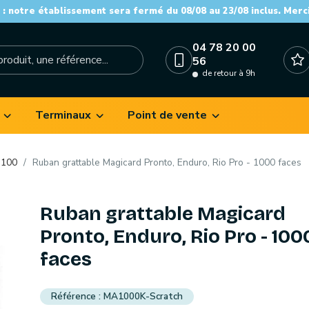
: notre établissement sera fermé du 08/08 au 23/08 inclus. Merc
04 78 20 00
56
de retour à 9h
Terminaux
Point de vente
o100
Ruban grattable Magicard Pronto, Enduro, Rio Pro - 1000 faces
Ruban grattable Magicard
Pronto, Enduro, Rio Pro - 100
faces
MA1000K-Scratch