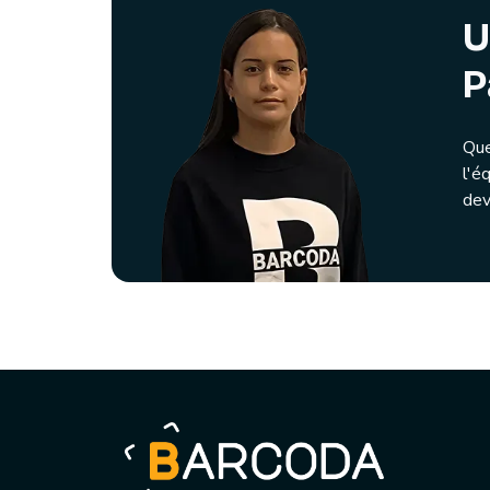
U
P
Que
l'é
dev