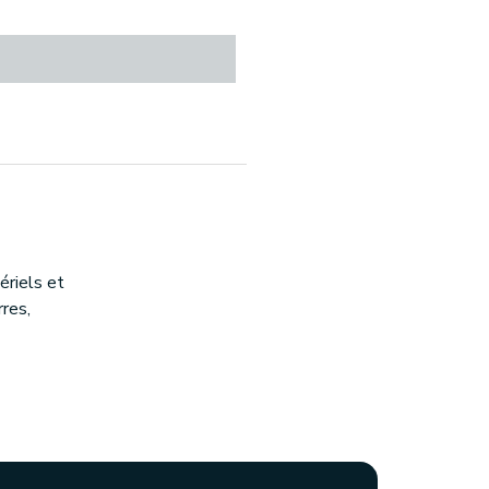
riels et
rres,