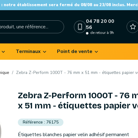
: notre établissement sera fermé du 08/08 au 23/08 inclus. Merc
04 78 20 00
56
de retour à 9h
Terminaux
Point de vente
mique
Zebra Z-Perform 1000T - 76 mm x 51 mm - étiquettes papier v
Zebra Z-Perform 1000T - 76
x 51 mm - étiquettes papier v
76175
Étiquettes blanches papier velin adhésif permanent