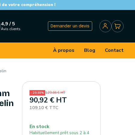
i de votre compréhension !
4,9 / 5
Demander un devis
Avis clients
À propos
Blog
Contact
elin
 mm
129,66 € HT
- 29,88%
90,92 € HT
elin
109,10 € TTC
En stock
Habituellement prêt sous 2 à 4