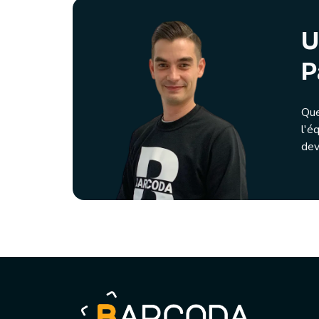
U
P
Que
l'é
dev