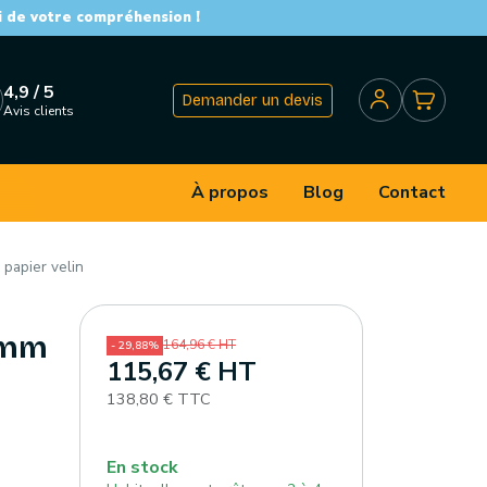
i de votre compréhension !
4,9 / 5
Demander un devis
Avis clients
À propos
Blog
Contact
papier velin
8 mm
164,96 € HT
- 29,88%
115,67 € HT
138,80 € TTC
En stock