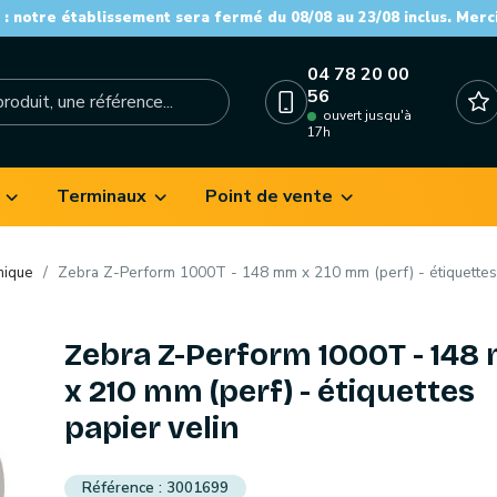
: notre établissement sera fermé du 08/08 au 23/08 inclus. Merc
04 78 20 00
56
ouvert jusqu'à
17h
Terminaux
Point de vente
mique
Zebra Z-Perform 1000T - 148 mm x 210 mm (perf) - étiquettes 
Zebra Z-Perform 1000T - 14
x 210 mm (perf) - étiquettes
papier velin
3001699