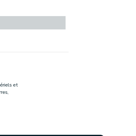
riels et
rres,