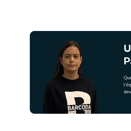
U
P
Que
l'é
dev