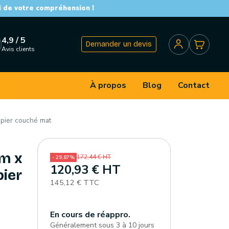
i de votre compréhension !
4,9 / 5
Demander un devis
Avis clients
À propos
Blog
Contact
apier couché mat
mm x
172,44 € HT
- 29,87%
120,93 € HT
pier
145,12 € TTC
En cours de réappro.
Généralement sous 3 à 10 jours