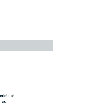
riels et
rres,