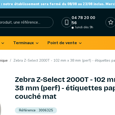
: notre établissement sera fermé du 08/08 au 23/08 inclus. Merc
04 78 20 00
56
lundi dès 9h
Terminaux
Point de vente
mique
Zebra Z-Select 2000T - 102 mm x 38 mm (perf) - étiquettes p
Zebra Z-Select 2000T - 102 
38 mm (perf) - étiquettes pa
couché mat
3006325