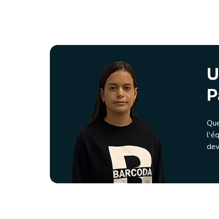
U
P
Que
l'é
dev