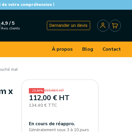
i de votre compréhension !
4,9 / 5
Demander un devis
Avis clients
À propos
Blog
Contact
ouché mat
mm x
159,68 € HT
- 29,86%
112,00 € HT
134,40 € TTC
En cours de réappro.
Généralement sous 3 à 10 jours