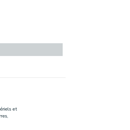
riels et
rres,