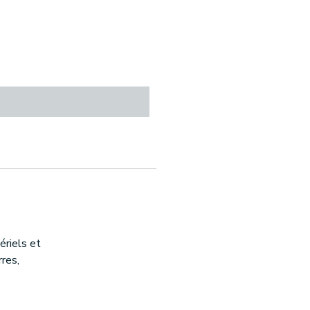
riels et
rres,