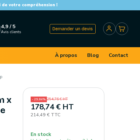
i de votre compréhension !
4,9 / 5
Demander un devis
Avis clients
À propos
Blog
Contact
op
m x
254,76 € HT
- 29,84%
178,74 € HT
ue
214,49 € TTC
En stock