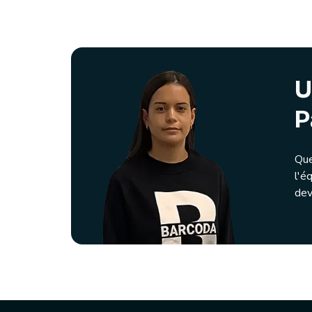
U
P
Que
l'é
dev