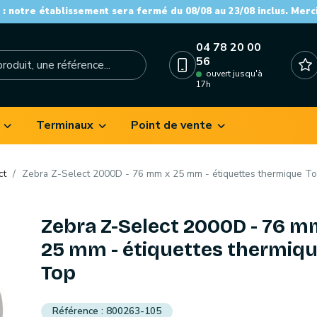
: notre établissement sera fermé du 08/08 au 23/08 inclus. Merc
04 78 20 00
56
ouvert jusqu'à
17h
Terminaux
Point de vente
ct
Zebra Z-Select 2000D - 76 mm x 25 mm - étiquettes thermique T
Zebra Z-Select 2000D - 76 m
25 mm - étiquettes thermiq
Top
800263-105