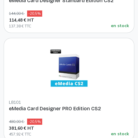
eMedia Card Designer Standard Edition CS2
144,00 €
-20,5%
114,48 € HT
en stock
137,38 € TTC
L8101
eMedia Card Designer PRO Edition CS2
480,00 €
-20,5%
381,60 € HT
en stock
457,92 € TTC