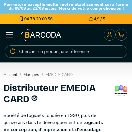
Fermeture exceptionnelle : notre établissement sera fermé
du 08/08 au 23/08 inclus. Merci de votre compréhension !
04 78 20 00 56
4,9 / 5
Accueil
Marques
EMEDIA CARD
Distributeur EMEDIA
CARD ®
Société de logiciels fondée en 1990, plus de
quinze ans dans le développement de
logiciels
de conception, d'impression et d'encodage