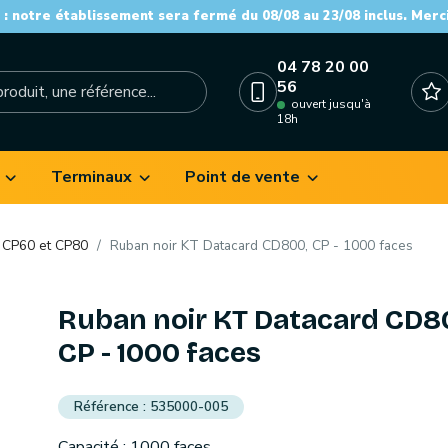
: notre établissement sera fermé du 08/08 au 23/08 inclus. Merc
04 78 20 00
56
ouvert jusqu'à
18h
Terminaux
Point de vente
 CP60 et CP80
Ruban noir KT Datacard CD800, CP - 1000 faces
Ruban noir KT Datacard CD8
CP - 1000 faces
535000-005
Capacité : 1000 faces