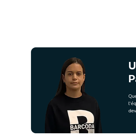
U
P
Que
l'é
dev