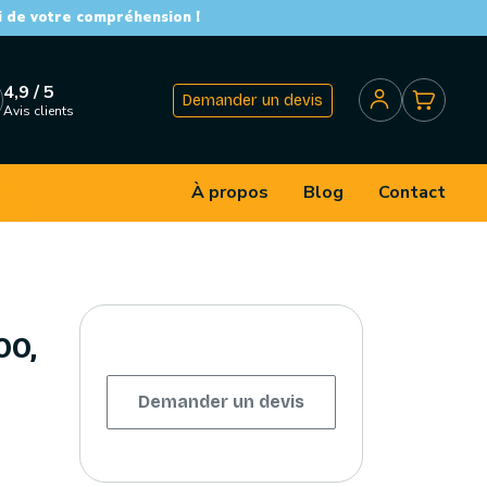
i de votre compréhension !
4,9 / 5
Demander un devis
Avis clients
À propos
Blog
Contact
00,
Demander un devis