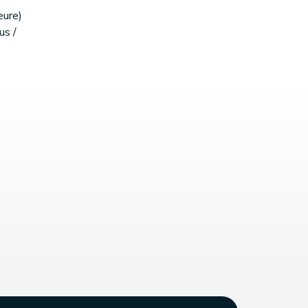
eure)
us /