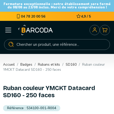
Fermeture exceptionnelle : notre établissement sera fermé
du 08/08 au 23/08 inclus. Merci de votre compréhension !
04 78 20 00 56
4,9 / 5
Accueil
Badges
Rubans et kits
SD160
Ruban couleur
YMCKT Datacard SD160 - 250 faces
Ruban couleur YMCKT Datacard
SD160 - 250 faces
534100-001-R004