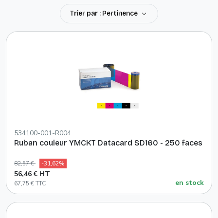
Trier par : Pertinence
534100-001-R004
Ruban couleur YMCKT Datacard SD160 - 250 faces
82,57 €
-31,62%
56,46 € HT
en stock
67,75 € TTC