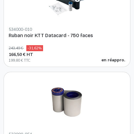
534000-010
Ruban noir KTT Datacard - 750 faces
243,49 €
-31,62%
166,50 € HT
en réappro.
199,80 € TTC