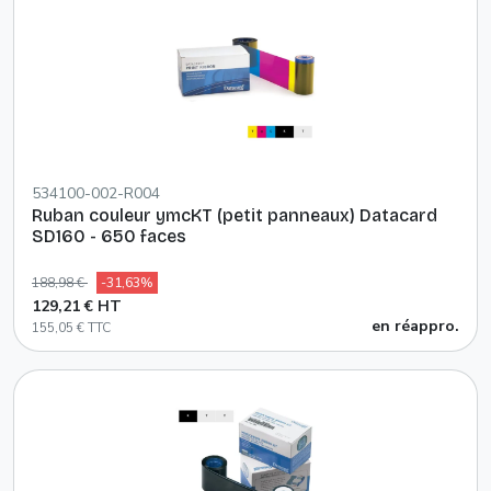
534100-002-R004
Ruban couleur ymcKT (petit panneaux) Datacard
SD160 - 650 faces
188,98 €
-31,63%
129,21 € HT
en réappro.
155,05 € TTC