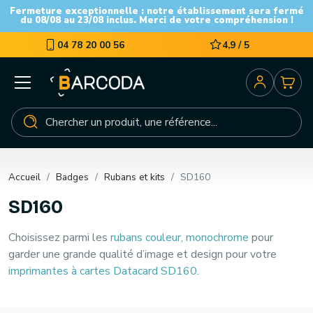
Fermeture exceptionnelle : notre établissement sera fermé
du 08/08 au 23/08 inclus. Merci de votre compréhension !
04 78 20 00 56
4,9 / 5
Accueil
Badges
Rubans et kits
SD160
SD160
Choisissez parmi les
rubans couleur, monochrome
pour
garder une grande qualité d’image et design pour votre
imprimantes à cartes Datacard SD160
.