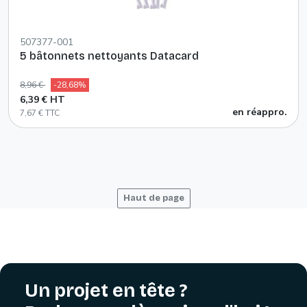
507377-001
5 bâtonnets nettoyants Datacard
8,96 €
-28,68%
6,39 € HT
en réappro.
7,67 € TTC
Haut de page
Un projet en tête ?