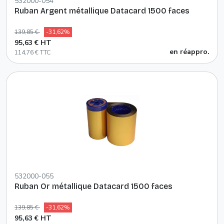
532000-054
Ruban Argent métallique Datacard 1500 faces
139,85 €
-31,62%
95,63 € HT
en réappro.
114,76 € TTC
532000-055
Ruban Or métallique Datacard 1500 faces
139,85 €
-31,62%
95,63 € HT