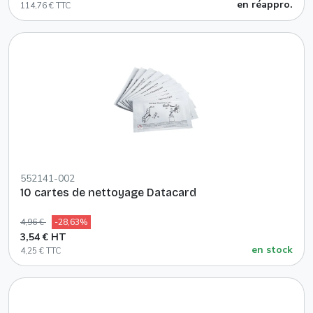
en réappro.
114,76 € TTC
552141-002
10 cartes de nettoyage Datacard
4,96 €
-28,63%
3,54 € HT
en stock
4,25 € TTC