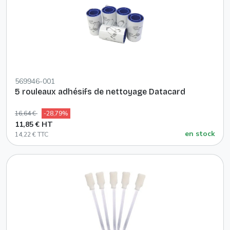
569946-001
5 rouleaux adhésifs de nettoyage Datacard
16,64 €
-28,79%
11,85 € HT
en stock
14,22 € TTC