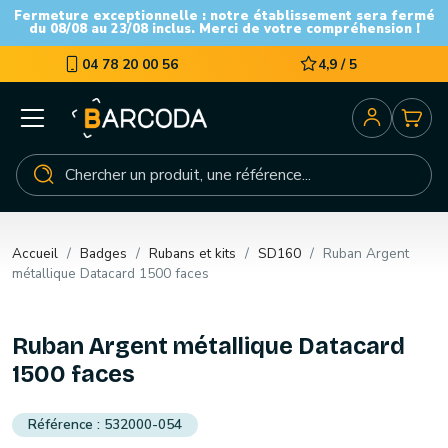
Fermeture exceptionnelle : notre établissement sera fermé
du 08/08 au 23/08 inclus. Merci de votre compréhension !
04 78 20 00 56
4,9 / 5
Accueil
Badges
Rubans et kits
SD160
Ruban Argent
métallique Datacard 1500 faces
Ruban Argent métallique Datacard
1500 faces
532000-054