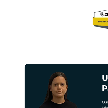
U
P
Que