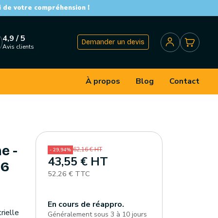
i de votre compréhension !
4,9 / 5
Demander un devis
Avis clients
À propos
Blog
Contact
e -
62,16 € HT
- 29,94%
43,55 € HT
 6
52,26 € TTC
En cours de réappro.
rielle
Généralement sous 3 à 10 jours