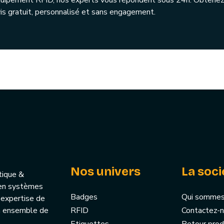
quipement RFID, nos experts vous répondent sous 24h. Obtenez
is gratuit, personnalisé et sans engagement.
Nos univers
La soci
tique &
u’en systèmes
Badges
Qui sommes
 expertise de
un ensemble de
RFID
Contactez-
Etiquettes
Retour prod