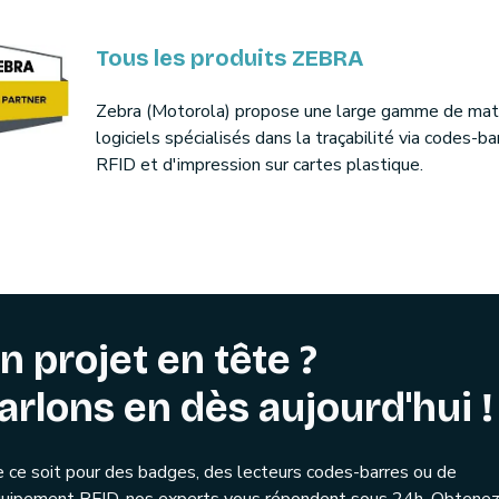
Tous les produits ZEBRA
Zebra (Motorola) propose une large gamme de maté
logiciels spécialisés dans la traçabilité via codes-ba
RFID et d'impression sur cartes plastique.
n projet en tête ?
arlons en dès aujourd'hui !
 ce soit pour des badges, des lecteurs codes-barres ou de