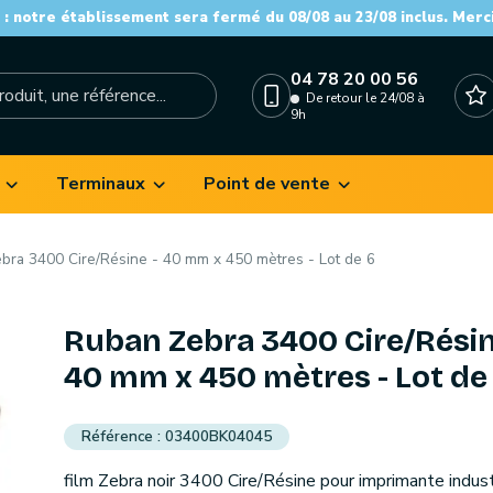
: notre établissement sera fermé du 08/08 au 23/08 inclus. Merc
04 78 20 00 56
De retour le 24/08 à
9h
Terminaux
Point de vente
bra 3400 Cire/Résine - 40 mm x 450 mètres - Lot de 6
Ruban Zebra 3400 Cire/Résin
40 mm x 450 mètres - Lot de
03400BK04045
film Zebra noir 3400 Cire/Résine pour imprimante indust