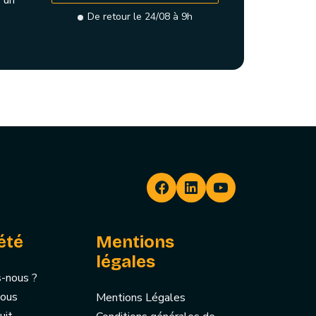
 un
De retour le 24/08 à 9h
été
Mentions
légales
-nous ?
nous
Mentions Légales
uit