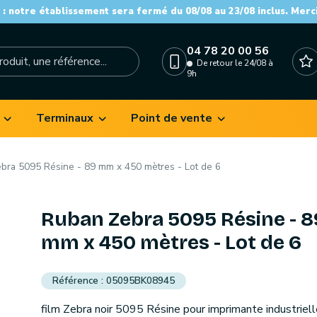
: notre établissement sera fermé du 08/08 au 23/08 inclus. Merc
04 78 20 00 56
De retour le 24/08 à
9h
Terminaux
Point de vente
bra 5095 Résine - 89 mm x 450 mètres - Lot de 6
Ruban Zebra 5095 Résine - 8
mm x 450 mètres - Lot de 6
05095BK08945
film Zebra noir 5095 Résine pour imprimante industriell