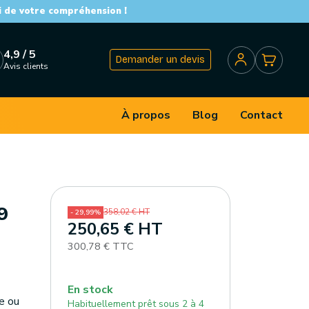
i de votre compréhension !
4,9 / 5
Demander un devis
Avis clients
À propos
Blog
Contact
9
358,02 € HT
- 29,99%
250,65 € HT
300,78 € TTC
En stock
e ou
Habituellement prêt sous 2 à 4