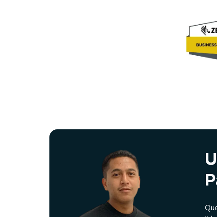
U
P
Que