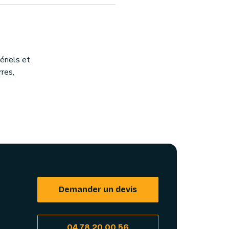
riels et
rres,
Demander un devis
04 78 20 00 56