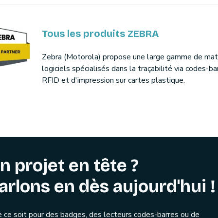
Tous les produits ZEBRA
Zebra (Motorola) propose une large gamme de maté
logiciels spécialisés dans la traçabilité via codes-ba
RFID et d'impression sur cartes plastique.
n projet en tête ?
arlons en dès aujourd'hui !
 ce soit pour des badges, des lecteurs codes-barres ou de