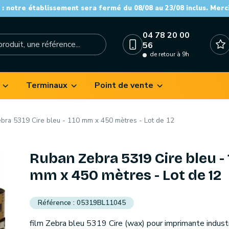
: notre établissement sera fermé du 08/08 au 23/08 inclus. Merc
04 78 20 00
56
de retour à 9h
Terminaux
Point de vente
bra 5319 Cire bleu - 110 mm x 450 mètres - Lot de 12
Ruban Zebra 5319 Cire bleu - 
mm x 450 mètres - Lot de 12
05319BL11045
film Zebra bleu 5319 Cire (wax) pour imprimante industr