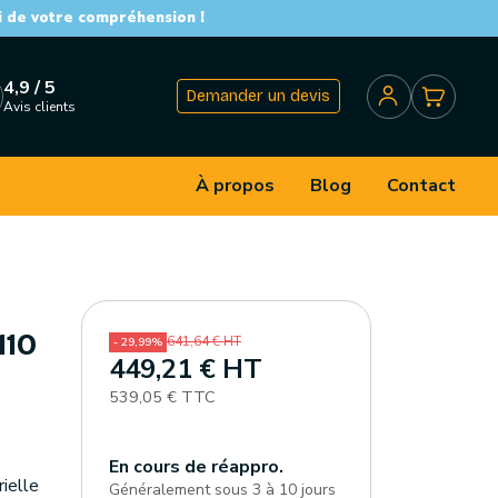
i de votre compréhension !
4,9 / 5
Demander un devis
Avis clients
À propos
Blog
Contact
110
641,64 € HT
- 29,99%
449,21 € HT
539,05 € TTC
En cours de réappro.
ielle
Généralement sous 3 à 10 jours