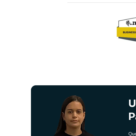
U
P
Que